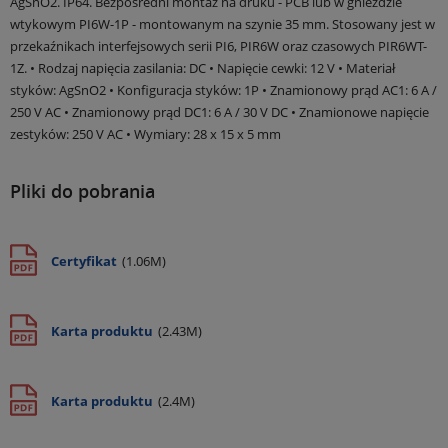
AgSnO2. IP64. Bezpośredni montaż na druku - PCB lub w gnieździe
wtykowym PI6W-1P - montowanym na szynie 35 mm. Stosowany jest w
przekaźnikach interfejsowych serii PI6, PIR6W oraz czasowych PIR6WT-
1Z. • Rodzaj napięcia zasilania: DC • Napięcie cewki: 12 V • Materiał
styków: AgSnO2 • Konfiguracja styków: 1P • Znamionowy prąd AC1: 6 A /
250 V AC • Znamionowy prąd DC1: 6 A / 30 V DC • Znamionowe napięcie
zestyków: 250 V AC • Wymiary: 28 x 15 x 5 mm
Pliki do pobrania
Certyfikat
(1.06M)
Karta produktu
(2.43M)
Karta produktu
(2.4M)