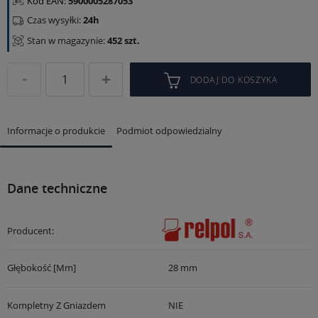
Kod EAN:
5900005287053
Czas wysyłki:
24h
Stan w magazynie:
452 szt.
DODAJ DO KOSZYKA
Informacje o produkcie
Podmiot odpowiedzialny
Dane techniczne
Producent:
Głębokość [mm]
28 mm
Kompletny Z Gniazdem
NIE