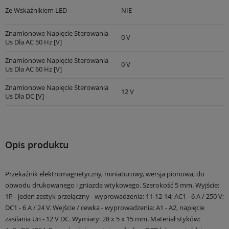
Ze Wskaźnikiem LED
NIE
Znamionowe Napięcie Sterowania
0 V
Us Dla AC 50 Hz [V]
Znamionowe Napięcie Sterowania
0 V
Us Dla AC 60 Hz [V]
Znamionowe Napięcie Sterowania
12 V
Us Dla DC [V]
Opis produktu
Przekaźnik elektromagnetyczny, miniaturowy, wersja pionowa, do
obwodu drukowanego i gniazda wtykowego. Szerokość 5 mm. Wyjście:
1P - jeden zestyk przełączny - wyprowadzenia: 11-12-14; AC1 - 6 A / 250 V;
DC1 - 6 A / 24 V. Wejście / cewka - wyprowadzenia: A1 - A2, napięcie
zasilania Un - 12 V DC. Wymiary: 28 x 5 x 15 mm. Materiał styków: