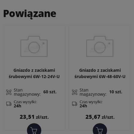
Powiązane
Gniazdo z zaciskami
Gniazdo z zaciskami
śrubowymi 6W-12-24V-U
śrubowymi 6W-48-60V-U
do przekaźników
do przekaźników
RM699BV i RSR30, montaż
RM699BV i RSR30, montaż
Stan
Stan
60 szt.
10 szt.
magazynowy:
magazynowy:
DIN
DIN
Czas wysyłki:
Czas wysyłki:
24h
24h
Cena
Cena
23,51
25,67
zł/szt.
zł/szt.