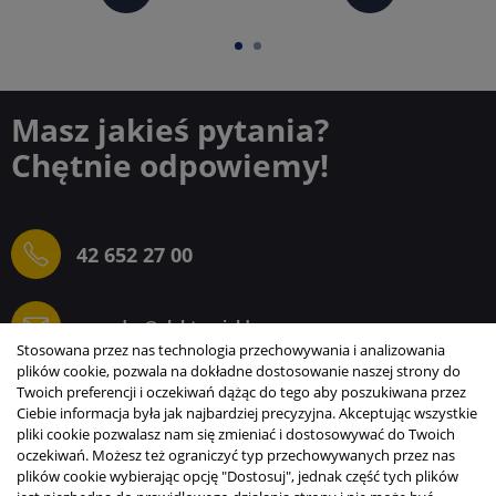
Masz jakieś pytania?
Chętnie odpowiemy!
42 652 27 00
sprzedaz@elektrogielda.com
Stosowana przez nas technologia przechowywania i analizowania
plików cookie, pozwala na dokładne dostosowanie naszej strony do
Twoich preferencji i oczekiwań dążąc do tego aby poszukiwana przez
Ciebie informacja była jak najbardziej precyzyjna. Akceptując wszystkie
ELEKTROGIEŁDA SZ.ŻACZKIEWICZ; M.KARLIŃSKI
pliki cookie pozwalasz nam się zmieniać i dostosowywać do Twoich
SP.J.
oczekiwań. Możesz też ograniczyć typ przechowywanych przez nas
plików cookie wybierając opcję "Dostosuj", jednak część tych plików
INFORMACJE