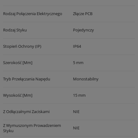
Rodzaj Połączenia Elektrycznego
Złącze PCB
Rodzaj Styku
Pojedynczy
Stopień Ochrony (IP)
IP64
Szerokość [mm]
5 mm
Tryb Przełączania Napędu
Monostabilny
Wysokość [mm]
15 mm
Z Odłączalnymi Zaciskami
NIE
Z Wymuszonym Prowadzeniem
NIE
Styku